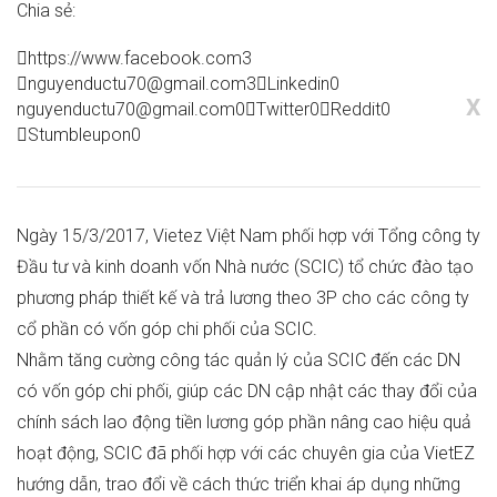
Chia sẻ:
https://www.facebook.com
3
nguyenductu70@gmail.com
3
Linkedin
0
X
nguyenductu70@gmail.com
0
Twitter
0
Reddit
0
Stumbleupon
0
Ngày 15/3/2017, Vietez Việt Nam phối hợp với Tổng công ty
Đầu tư và kinh doanh vốn Nhà nước (SCIC) tổ chức đào tạo
phương pháp thiết kế và trả lương theo 3P cho các công ty
cổ phần có vốn góp chi phối của SCIC.
Nhằm tăng cường công tác quản lý của SCIC đến các DN
có vốn góp chi phối, giúp các DN cập nhật các thay đổi của
chính sách lao động tiền lương góp phần nâng cao hiệu quả
hoạt động, SCIC đã phối hợp với các chuyên gia của VietEZ
hướng dẫn, trao đổi về cách thức triển khai áp dụng những