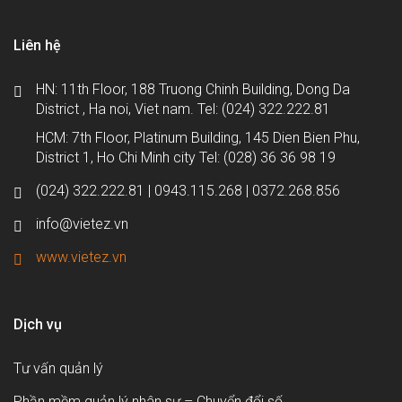
Liên hệ
HN: 11th Floor, 188 Truong Chinh Building, Dong Da
District , Ha noi, Viet nam. Tel: (024) 322.222.81
HCM: 7th Floor, Platinum Building, 145 Dien Bien Phu,
District 1, Ho Chi Minh city Tel: (028) 36 36 98 19
(024) 322.222.81 | 0943.115.268 | 0372.268.856
info@vietez.vn
www.vietez.vn
Dịch vụ
Tư vấn quản lý
Phần mềm quản lý nhân sự – Chuyển đổi số