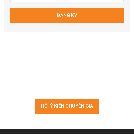
ĐĂNG KÝ
Bạn đang tìm kiếm giải pháp
nâng cao chất lượng nhân sự?
HỎI Ý KIẾN CHUYÊN GIA