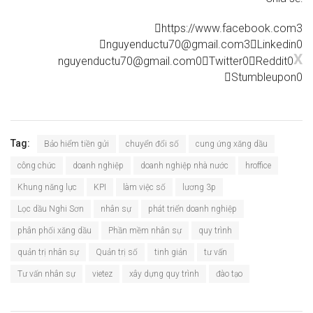
https://www.facebook.com
3
nguyenductu70@gmail.com
3
Linkedin
0
X
nguyenductu70@gmail.com
0
Twitter
0
Reddit
0
Stumbleupon
0
Tag:
Bảo hiểm tiền gửi
chuyển đổi số
cung ứng xăng dầu
công chức
doanh nghiệp
doanh nghiệp nhà nước
hroffice
Khung năng lực
KPI
làm việc số
lương 3p
Lọc dầu Nghi Sơn
nhân sự
phát triển doanh nghiệp
phân phối xăng dầu
Phần mềm nhân sự
quy trình
quản trị nhân sự
Quản trị số
tinh giản
tư vấn
Tư vấn nhân sự
vietez
xây dựng quy trình
đào tạo