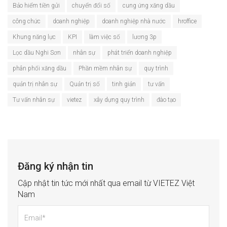
Bảo hiểm tiền gửi
chuyển đổi số
cung ứng xăng dầu
công chức
doanh nghiệp
doanh nghiệp nhà nước
hroffice
Khung năng lực
KPI
làm việc số
lương 3p
Lọc dầu Nghi Sơn
nhân sự
phát triển doanh nghiệp
phân phối xăng dầu
Phần mềm nhân sự
quy trình
quản trị nhân sự
Quản trị số
tinh giản
tư vấn
Tư vấn nhân sự
vietez
xây dựng quy trình
đào tạo
Đăng ký nhận tin
Cập nhật tin tức mới nhất qua email từ VIETEZ Việt
Nam