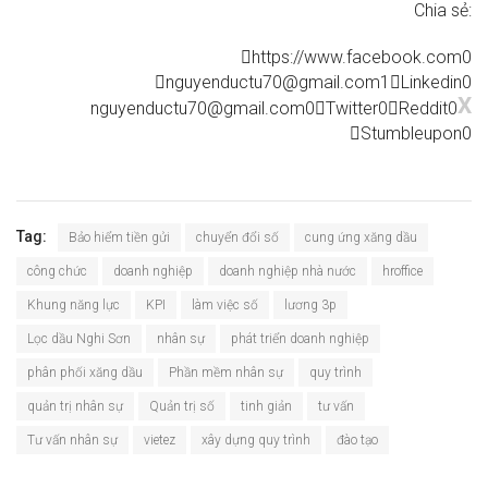
Chia sẻ:
https://www.facebook.com
0
nguyenductu70@gmail.com
1
Linkedin
0
X
nguyenductu70@gmail.com
0
Twitter
0
Reddit
0
Stumbleupon
0
Tag:
Bảo hiểm tiền gửi
chuyển đổi số
cung ứng xăng dầu
công chức
doanh nghiệp
doanh nghiệp nhà nước
hroffice
Khung năng lực
KPI
làm việc số
lương 3p
Lọc dầu Nghi Sơn
nhân sự
phát triển doanh nghiệp
phân phối xăng dầu
Phần mềm nhân sự
quy trình
quản trị nhân sự
Quản trị số
tinh giản
tư vấn
Tư vấn nhân sự
vietez
xây dựng quy trình
đào tạo