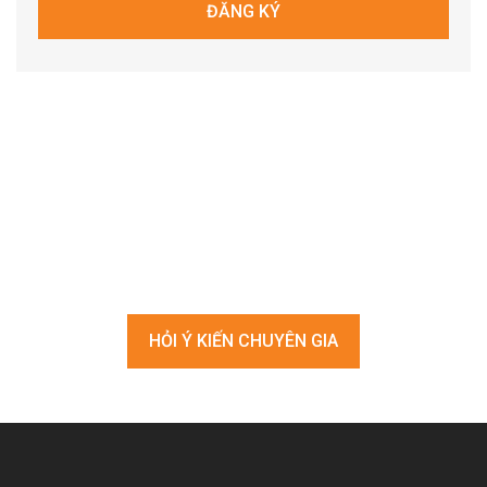
Bạn đang tìm kiếm giải pháp
nâng cao chất lượng nhân sự?
HỎI Ý KIẾN CHUYÊN GIA