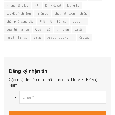
Khung năng lực
KPI
làm việc số
lương 3p
Lọc dầu Nghi Sơn
nhân sự
phát triển doanh nghiệp
phân phối xăng dầu
Phần mềm nhân sự
quy trình
quản trị nhân sự
Quản trị số
tinh giản
tư vấn
Tư vấn nhân sự
vietez
xây dựng quy trình
đào tạo
Đăng ký nhận tin
Cập nhật tin tức mới nhất qua email từ VIETEZ Việt
Nam