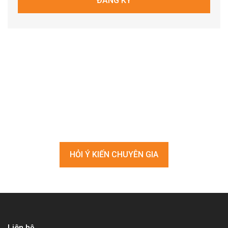
Bạn đang tìm kiếm giải pháp
nâng cao chất lượng nhân sự?
HỎI Ý KIẾN CHUYÊN GIA
Liên hệ