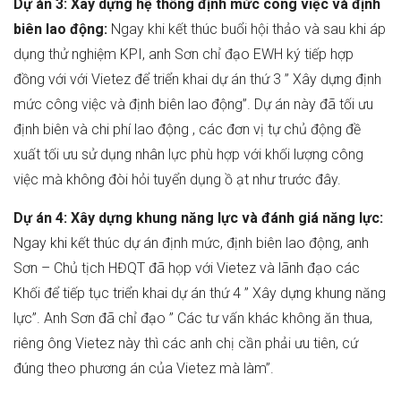
Dự án 3:
Xây dựng hệ thống định mức công việc và định
biên lao động:
Ngay khi kết thúc buổi hội thảo và sau khi áp
dụng thử nghiệm KPI, anh Sơn chỉ đạo EWH ký tiếp hợp
đồng với với Vietez để triển khai dự án thứ 3 ” Xây dựng định
mức công việc và định biên lao động”. Dự án này đã tối ưu
định biên và chi phí lao động , các đơn vị tự chủ động đề
xuất tối ưu sử dụng nhân lực phù hợp với khối lượng công
việc mà không đòi hỏi tuyển dụng ồ ạt như trước đây.
Dự án 4:
Xây dựng khung năng lực và đánh giá năng lực:
Ngay khi kết thúc dự án định mức, định biên lao động, anh
Sơn – Chủ tịch HĐQT đã họp với Vietez và lãnh đạo các
Khối để tiếp tục triển khai dự án thứ 4 ” Xây dựng khung năng
lực”. Anh Sơn đã chỉ đạo ” Các tư vấn khác không ăn thua,
riêng ông Vietez này thì các anh chị cần phải ưu tiên, cứ
đúng theo phương án của Vietez mà làm”.