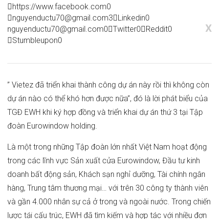
https://www.facebook.com
0
nguyenductu70@gmail.com
3
Linkedin
0
X
nguyenductu70@gmail.com
0
Twitter
0
Reddit
0
Stumbleupon
0
” Vietez đã triển khai thành công dự án này rồi thì không còn
dự án nào có thể khó hơn được nữa”, đó là lời phát biểu của
TGĐ EWH khi ký hợp đồng và triển khai dự án thứ 3 tại Tập
đoàn Eurowindow holding.
Là một trong những Tập đoàn lớn nhất Việt Nam hoạt động
trong các lĩnh vực Sản xuất cửa Eurowindow, Đầu tư kinh
doanh bất động sản, Khách sạn nghỉ dưỡng, Tài chính ngân
hàng, Trung tâm thương mại… với trên 30 công ty thành viên
và gần 4.000 nhân sự cả ở trong và ngoài nước. Trong chiến
lược tái cấu trúc, EWH đã tìm kiếm và hợp tác với nhiều đơn