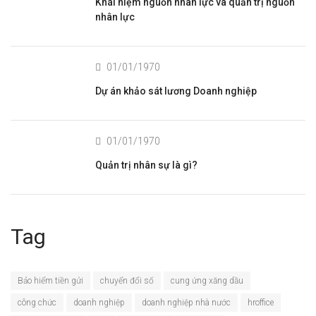
Khái niệm nguồn nhân lực và quản trị nguồn
nhân lực
01/01/1970
Dự án khảo sát lương Doanh nghiệp
01/01/1970
Quản trị nhân sự là gì?
Tag
Bảo hiểm tiền gửi
chuyển đổi số
cung ứng xăng dầu
công chức
doanh nghiệp
doanh nghiệp nhà nước
hroffice