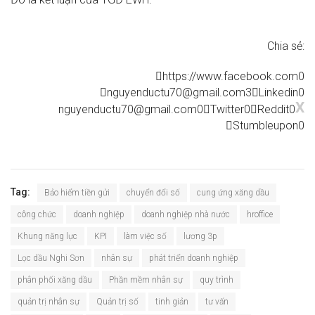
Chia sẻ:
https://www.facebook.com
0
nguyenductu70@gmail.com
3
Linkedin
0
X
nguyenductu70@gmail.com
0
Twitter
0
Reddit
0
Stumbleupon
0
Tag:
Bảo hiểm tiền gửi
chuyển đổi số
cung ứng xăng dầu
công chức
doanh nghiệp
doanh nghiệp nhà nước
hroffice
Khung năng lực
KPI
làm việc số
lương 3p
Lọc dầu Nghi Sơn
nhân sự
phát triển doanh nghiệp
phân phối xăng dầu
Phần mềm nhân sự
quy trình
quản trị nhân sự
Quản trị số
tinh giản
tư vấn