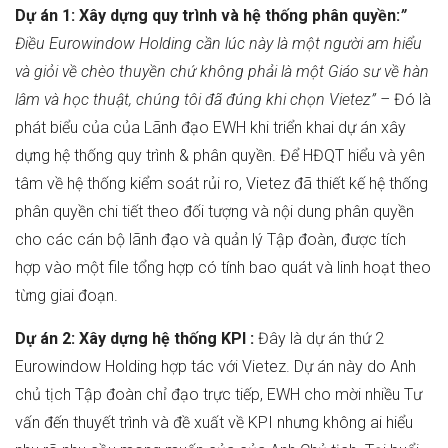
Dự án 1:
Xây dựng quy trình và hệ thống phân quyền:
”
Điều Eurowindow Holding cần lúc này là một người am hiểu
và giỏi về chèo thuyền chứ không phải là một Giáo sư về hàn
lâm và học thuật, chúng tôi đã đúng khi chọn Vietez” –
Đó là
phát biểu của của Lãnh đạo EWH khi triển khai dự án xây
dựng hệ thống quy trình & phân quyền. Để HĐQT hiểu và yên
tâm về hệ thống kiểm soát rủi ro, Vietez đã thiết kế hệ thống
phân quyền chi tiết theo đối tượng và nội dung phân quyền
cho các cán bộ lãnh đạo và quản lý Tập đoàn, được tích
hợp vào một file tổng hợp có tính bao quát và linh hoạt theo
từng giai đoạn.
Dự án 2:
Xây dựng hệ thống KPI :
Đây là dự án thứ 2
Eurowindow Holding hợp tác với Vietez. Dự án này do Anh
chủ tịch Tập đoàn chỉ đạo trực tiếp, EWH cho mời nhiều Tư
vấn đến thuyết trình và đề xuất về KPI nhưng không ai hiểu