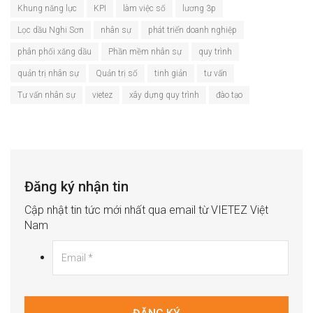
Khung năng lực
KPI
làm việc số
lương 3p
Lọc dầu Nghi Sơn
nhân sự
phát triển doanh nghiệp
phân phối xăng dầu
Phần mềm nhân sự
quy trình
quản trị nhân sự
Quản trị số
tinh giản
tư vấn
Tư vấn nhân sự
vietez
xây dựng quy trình
đào tạo
Đăng ký nhận tin
Cập nhật tin tức mới nhất qua email từ VIETEZ Việt
Nam