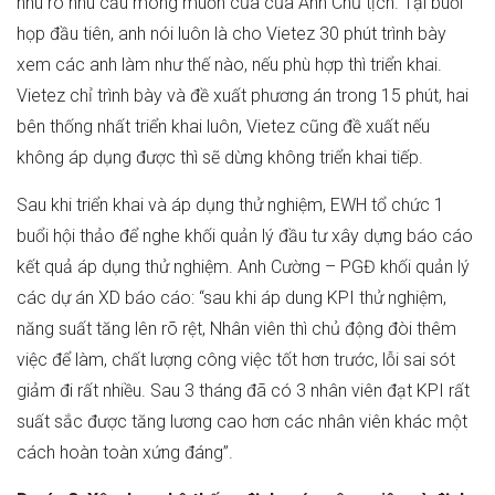
nhu rõ nhu cầu mong muốn của của Anh Chủ tịch. Tại buổi
họp đầu tiên, anh nói luôn là cho Vietez 30 phút trình bày
xem các anh làm như thế nào, nếu phù hợp thì triển khai.
Vietez chỉ trình bày và đề xuất phương án trong 15 phút, hai
bên thống nhất triển khai luôn, Vietez cũng đề xuất nếu
không áp dụng được thì sẽ dừng không triển khai tiếp.
Sau khi triển khai và áp dụng thử nghiệm, EWH tổ chức 1
buổi hội thảo để nghe khối quản lý đầu tư xây dựng báo cáo
kết quả áp dụng thử nghiệm. Anh Cường – PGĐ khối quản lý
các dự án XD báo cáo: “sau khi áp dung KPI thử nghiệm,
năng suất tăng lên rõ rệt, Nhân viên thì chủ động đòi thêm
việc để làm, chất lượng công việc tốt hơn trước, lỗi sai sót
giảm đi rất nhiều. Sau 3 tháng đã có 3 nhân viên đạt KPI rất
suất sắc được tăng lương cao hơn các nhân viên khác một
cách hoàn toàn xứng đáng”.